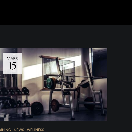
MÁRC
15
DINING
NEWS
WELLNESS