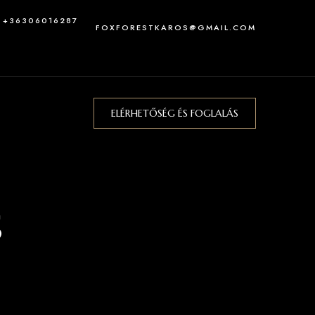
: +36306016287
FOXFORESTKAROS@GMAIL.COM
ELÉRHETŐSÉG ÉS FOGLALÁS
s