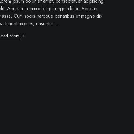
Lorem ipsum dolor sit amet, consectetuer adipiscing
elit. Aenean commodo ligula eget dolor. Aenean
massa. Cum sociis natoque penatibus et magnis dis
parturient montes, nascetur …
Read More