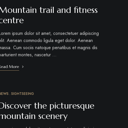
Mountain trail and fitness
centre
Lorem ipsum dolor sit amet, consectetuer adipiscing
elit. Aenean commodo ligula eget dolor. Aenean
massa. Cum sociis natoque penatibus et magnis dis
parturient montes, nascetur …
Read More
NEWS
SIGHTSEEING
MÁRC
10
Discover the picturesque
mountain scenery