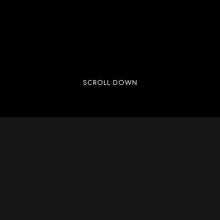
SCROLL DOWN
Lorem ipsum dolor sit amet, consectetuer
adipiscing elit. Aenean commodo ligula eget
dolor. Aenean massa. Cum sociis natoque
penatibus et magnis dis parturient montes,
nascetur ridiculus mus. Donec quam felis,